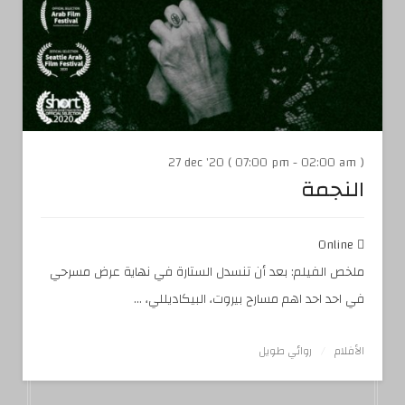
27 dec '20 ( 07:00 pm - 02:00 am )
النجمة
Online
ملخص الفيلم: بعد أن تنسدل الستارة في نهاية عرض مسرحي
في احد احد اهم مسارح بيروت، البيكاديللي، ...
الأفلام
روائي طويل