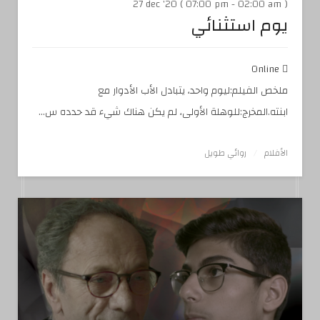
27 dec '20 ( 07:00 pm - 02:00 am )
يوم استثنائي
Online
ملخص الفيلم:ليوم واحد، يتبادل الأب الأدوار مع
ابنته.المخرج:للوهلة الأولى، لم يكن هناك شيء قد حدده س...
الأفلام
روائي طويل