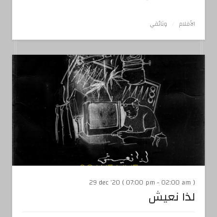
الأفلام
وثائقي
29 dec '20 ( 07:00 pm - 02:00 am )
لذا نعيش