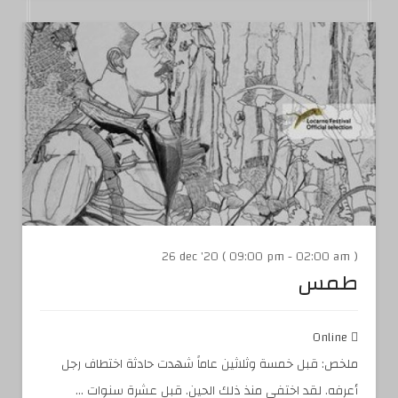
26 dec '20 ( 09:00 pm - 02:00 am )
طمس
Online
ملخص: قبل خمسة وثلاثين عاماً شهدت حادثة اختطاف رجل
أعرفه. لقد اختفى منذ ذلك الحين. قبل عشرة سنوات ...