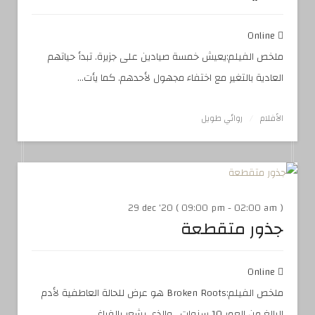
Online
ملخص الفيلم:يعيش خمسة صيادين على جزيرة. تبدأ حياتهم
العادية بالتغير مع اختفاء مجهول لأحدهم. كما يأت...
الأفلام
روائي طويل
29 dec '20 ( 09:00 pm - 02:00 am )
جذور متقطعة
Online
ملخص الفيلم:Broken Roots هو عرض للحالة العاطفية لأدم
البالغ من العمر 10 سنوات ، والذي يشعر بالفراغ ...