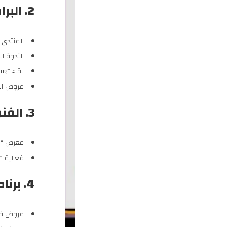
2. البرامج الفكرية
المنتدى 
الندوة ا
لقاء “Must Meet Meeting” للمهنيين في القطاع السمعي والبصري
عروض الت
3. الفنون الأدائية والبصرية
معرض “ض
فعالية “
4. برنامج الوصول المجتمعي
عروض في