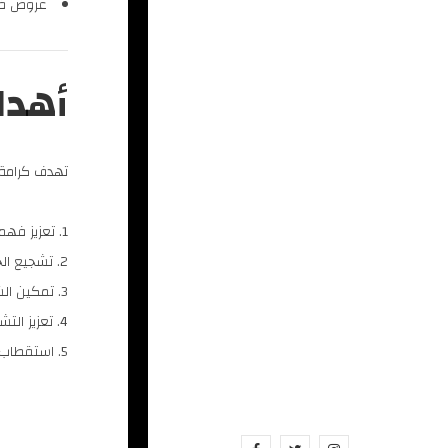
عروض في 
أهدا
تهدف كرامة 
تعزيز فهم
تشجيع الح
تمكين الش
تعزيز التش
استقطاب ج