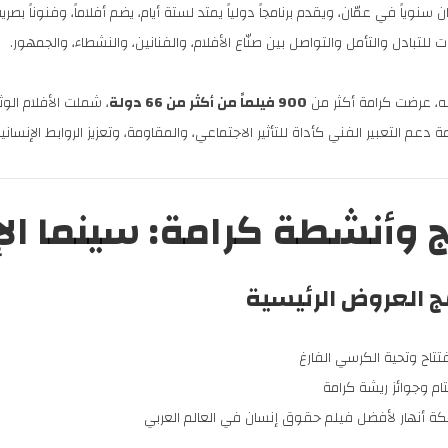
ان سنوياً في عمّان، ويقدم برنامجاً دولياً يمتد لستة أيام، يضم أفلاماً، وفنوناً
للتبادل والتأمل والتواصل بين صنّاع الأفلام، والفنانين، والنشطاء، والجمهور.
، عرضت كرامة أكثر من
900 فيلماً من أكثر من 66 دولة
، شملت الأفلام الوثا
 دعم التعبير الفني كأداة للتأثير الاجتماعي، والمقاومة، وتعزيز الروابط الإنسانية
ج وأنشطة كرامة: سينما ال
تتاح وتحية الكرسي الفارغ
ام وجوائز ريشة كرامة
كة أنهار لأفضل فيلم حقوق إنسان في العالم العربي