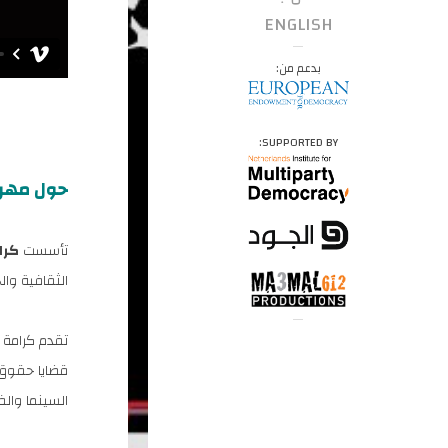
ENGLISH
بدعم من:
SUPPORTED BY:
حول مهرجا
تأسست
كرا
الثقافية وا
تقدم كرامة 
قضايا حقوق ا
السينما والف